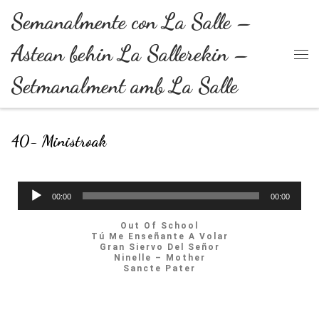
Semanalmente con La Salle –
Skip to content
Astean behin La Sallerekin –
Setmanalment amb La Salle
40- Ministroak
Reproductor
00:00
00:00
de
Out Of School
Tú Me Enseñante A Volar
audio
Gran Siervo Del Señor
Ninelle – Mother
Sancte Pater