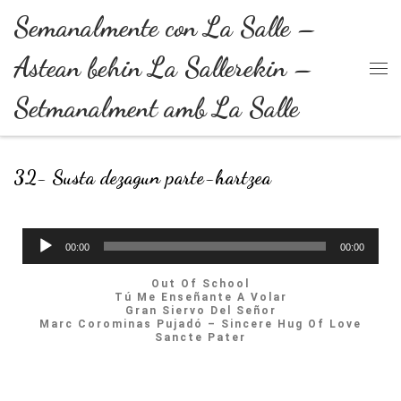
Semanalmente con La Salle –
Skip to content
Astean behin La Sallerekin –
Setmanalment amb La Salle
32- Susta dezagun parte-hartzea
Reproductor
00:00
00:00
de
Out Of School
Tú Me Enseñante A Volar
audio
Gran Siervo Del Señor
Marc Corominas Pujadó – Sincere Hug Of Love
Sancte Pater