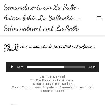
Semanalmente con La Salle –
Skip to content
Astean behin La Sallerekin –
Setmanalment amb La Salle
09- Vuelva a asumir de inmediato el gobierno
general
Reproductor
00:00
06:16
de
Out Of School
Tú Me Enseñante A Volar
audio
Gran Siervo Del Señor
Marc Corominas Pujadó – Cinematic Inspired
Sancte Pater